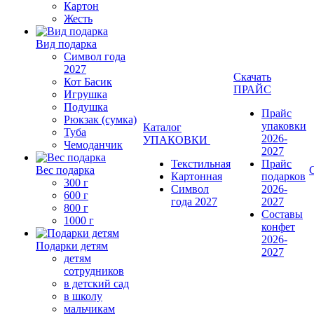
Картон
Жесть
Вид подарка
Символ года
2027
Скачать
Кот Басик
ПРАЙС
Игрушка
Подушка
Прайс
Рюкзак (сумка)
упаковки
Каталог
Туба
2026-
УПАКОВКИ
Чемоданчик
2027
Текстильная
Прайс
Вес подарка
Картонная
подарков
300 г
Символ
2026-
600 г
года 2027
2027
800 г
Составы
1000 г
конфет
2026-
Подарки детям
2027
детям
сотрудников
в детский сад
в школу
мальчикам