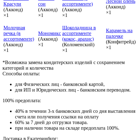
Лесной олень
Красули
сон
ассортименте)
(Акконд)
(Акконд)
(Акконд)
(Акконд)
×1
×1
×1
×1
Молочная
Шоколадница в
Карамель на
речка (в
Мономикс
ассортименте
палочке
ассортименте)
(Акконд)
(кокос, арахис)
(Конфитрейд)
(Акконд)
×1
(Коломенский)
×1
×1
×1
*Возможна замена кондитерских изделий с сохранением
категорий и количества
Способы оплаты:
для Физических лиц - банковской картой,
для ИП и Юридических лиц - банковским переводом.
100% предоплата:
40% в течении 3-х банковских дней со дня выставления
счета или получения ссылки на оплату
60% за 7 дней до отгрузки товара.
при наличии товара на складе предоплата 100%.
Доставка в Екатеринбург: