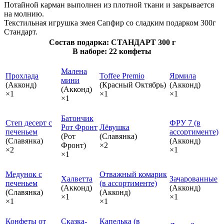
Потайной карман выполнен из плотной ткани и закрывается
на молнию.
Текстильная игрушка змея Сапфир со сладким подарком 300г
Стандарт.
Состав подарка: СТАНДАРТ 300 г
В наборе: 22 конфеты
Малена
Прохлада
Toffee Premio
Ярмила
мини
(Акконд)
(Красный Октябрь)
(Акконд)
(Акконд)
×1
×1
×1
×1
Батончик
Степ десерт с
ФРУ 7 (в
Рот Фронт
Лёвушка
печеньем
ассортименте)
(Рот
(Славянка)
(Славянка)
(Акконд)
Фронт)
×2
×2
×1
×1
Медунок с
Отважный комарик
Халветта
Зачарованные
печеньем
(в ассортименте)
(Акконд)
(Акконд)
(Славянка)
(Акконд)
×1
×1
×1
×1
Конфеты от
Сказка-
Капелька (в