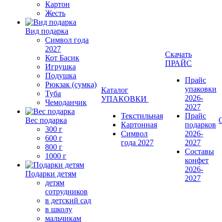
Картон
Жесть
Вид подарка
Символ года
2027
Скачать
Кот Басик
ПРАЙС
Игрушка
Подушка
Прайс
Рюкзак (сумка)
упаковки
Каталог
Туба
2026-
УПАКОВКИ
Чемоданчик
2027
Текстильная
Прайс
Вес подарка
Картонная
подарков
300 г
Символ
2026-
600 г
года 2027
2027
800 г
Составы
1000 г
конфет
2026-
Подарки детям
2027
детям
сотрудников
в детский сад
в школу
мальчикам