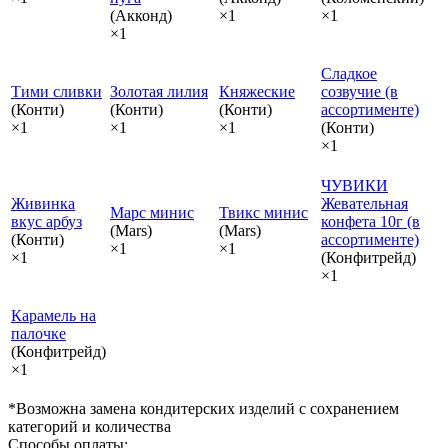
(Акконд)
×1
×1
×1
Сладкое
Тими сливки
Золотая лилия
Княжеские
созвучие (в
(Конти)
(Конти)
(Конти)
ассортименте)
×1
×1
×1
(Конти)
×1
ЧУВИКИ
Живинка
Жевательная
Марс минис
Твикс минис
вкус арбуз
конфета 10г (в
(Mars)
(Mars)
(Конти)
ассортименте)
×1
×1
×1
(Конфитрейд)
×1
Карамель на
палочке
(Конфитрейд)
×1
*Возможна замена кондитерских изделий с сохранением
категорий и количества
Способы оплаты: