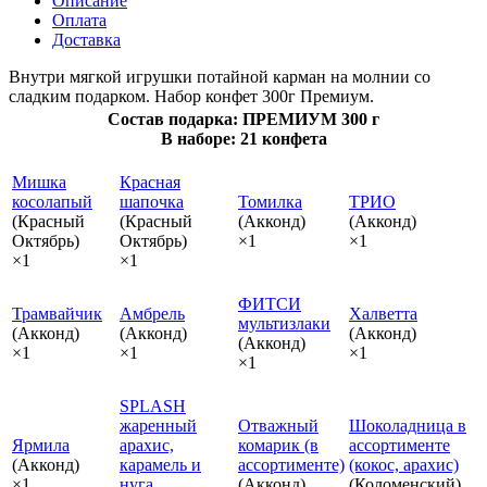
Описание
Оплата
Доставка
Внутри мягкой игрушки потайной карман на молнии со
сладким подарком. Набор конфет 300г Премиум.
Состав подарка: ПРЕМИУМ 300 г
В наборе: 21 конфета
Мишка
Красная
косолапый
шапочка
Томилка
ТРИО
(Красный
(Красный
(Акконд)
(Акконд)
Октябрь)
Октябрь)
×1
×1
×1
×1
ФИТСИ
Трамвайчик
Амбрель
Халветта
мультизлаки
(Акконд)
(Акконд)
(Акконд)
(Акконд)
×1
×1
×1
×1
SPLASH
жаренный
Отважный
Шоколадница в
Ярмила
арахис,
комарик (в
ассортименте
(Акконд)
карамель и
ассортименте)
(кокос, арахис)
×1
нуга
(Акконд)
(Коломенский)