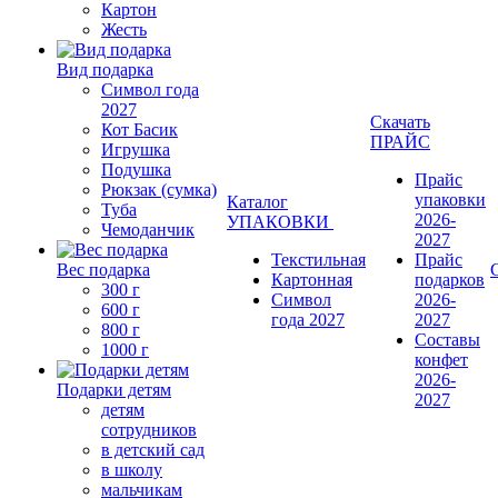
Картон
Жесть
Вид подарка
Символ года
2027
Скачать
Кот Басик
ПРАЙС
Игрушка
Подушка
Прайс
Рюкзак (сумка)
упаковки
Каталог
Туба
2026-
УПАКОВКИ
Чемоданчик
2027
Текстильная
Прайс
Вес подарка
Картонная
подарков
300 г
Символ
2026-
600 г
года 2027
2027
800 г
Составы
1000 г
конфет
2026-
Подарки детям
2027
детям
сотрудников
в детский сад
в школу
мальчикам