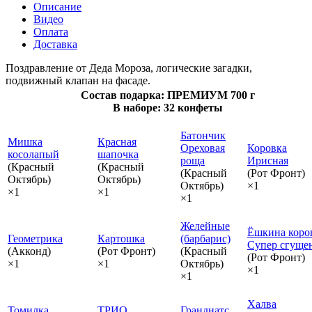
Описание
Видео
Оплата
Доставка
Поздравление от Деда Мороза, логические загадки,
подвижный клапан на фасаде.
Состав подарка: ПРЕМИУМ 700 г
В наборе: 32 конфеты
Батончик
Мишка
Красная
Ореховая
Коровка
косолапый
шапочка
роща
Ирисная
(Красный
(Красный
(Красный
(Рот Фронт)
Октябрь)
Октябрь)
Октябрь)
×1
×1
×1
×1
Желейные
Ёшкина коро
Геометрика
Картошка
(барбарис)
Супер сгуще
(Акконд)
(Рот Фронт)
(Красный
(Рот Фронт)
×1
×1
Октябрь)
×1
×1
Халва
Томилка
ТРИО
Гранднатс