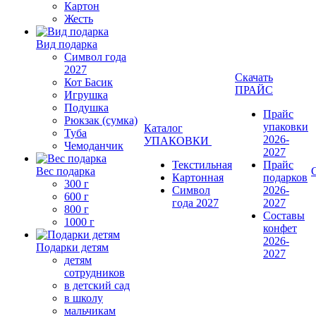
Картон
Жесть
Вид подарка
Символ года
2027
Скачать
Кот Басик
ПРАЙС
Игрушка
Подушка
Прайс
Рюкзак (сумка)
упаковки
Каталог
Туба
2026-
УПАКОВКИ
Чемоданчик
2027
Текстильная
Прайс
Вес подарка
Картонная
подарков
300 г
Символ
2026-
600 г
года 2027
2027
800 г
Составы
1000 г
конфет
2026-
Подарки детям
2027
детям
сотрудников
в детский сад
в школу
мальчикам