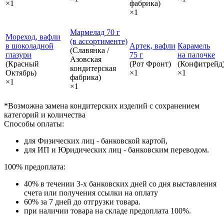
×1
фабрика)
×1
Мармелад 70 г
Мореход, вафли
(в ассортименте)
в шоколадной
Артек, вафли
Карамель
(Славянка /
глазури
75 г
на палочке
Азовская
(Красный
(Рот Фронт)
(Конфитрейд
кондитерская
Октябрь)
×1
×1
фабрика)
×1
×1
*Возможна замена кондитерских изделий с сохранением
категорий и количества
Способы оплаты:
для Физических лиц - банковской картой,
для ИП и Юридических лиц - банковским переводом.
100% предоплата:
40% в течении 3-х банковских дней со дня выставления
счета или получения ссылки на оплату
60% за 7 дней до отгрузки товара.
при наличии товара на складе предоплата 100%.