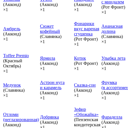
с миндалем
(Акконд)
(Акконд)
(Акконд)
(Рот Фронт)
×1
×1
×1
×1
Фонарики
Сюжет
Ананасная
Амбрель
вкус вареная
кофейный
долина
(Акконд)
сгущенка
(Славянка)
(Славянка)
×1
(Рот Фронт)
×1
×1
×1
Toffee Premio
Ярмила
Котик
Улыбка лета
(Красный
(Акконд)
(Рот Фронт)
(Акконд)
Октябрь)
×1
×1
×1
×1
Астрон нуга
Фрумка
Медунок
Сказка‑сон
и карамель
(в ассортиме
(Славянка)
(Акконд)
(Акконд)
(Акконд)
×1
×1
×1
×1
Зефир
Отломи
«Обожайка»
Добрянка
Фараделла
(неглазированная)
(Пензенская
(Акконд)
(Акконд)
(Акконд)
кондитерская
×1
×1